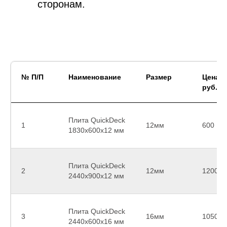
сторонам.
№ П/П
Наименование
Размер
Цена
руб.
Плита QuickDeck
1
12мм
600
1830x600x12 мм
Плита QuickDeck
2
12мм
1200
2440x900x12 мм
Плита QuickDeck
3
16мм
1050
2440x600x16 мм